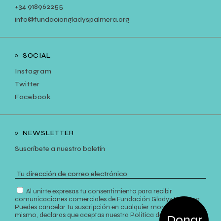
+34
918962255
info@fundaciongladyspalmera.org
SOCIAL
Instagram
Twitter
Facebook
NEWSLETTER
Suscríbete a nuestro boletín
Al unirte expresas tu consentimiento para recibir
comunicaciones comerciales de Fundación Gladys Palmera.
Puedes cancelar tu suscripción en cualquier momento. Así
mismo, declaras que aceptas nuestra
Política de Privacidad
.
Donar