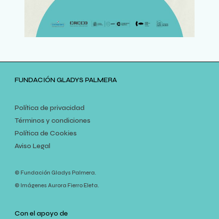
FUNDACIÓN GLADYS PALMERA
Política de privacidad
Términos y condiciones
Política de Cookies
Aviso Legal
© Fundación Gladys Palmera.
© Imágenes Aurora Fierro Eleta.
Con el apoyo de