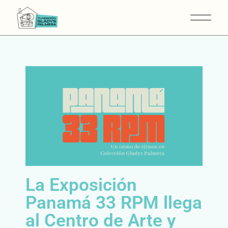
La Exposición
Panamá 33 RPM llega
al Centro de Arte y