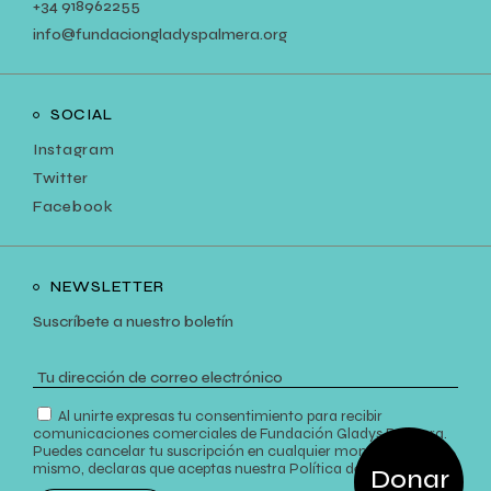
+34
918962255
info@fundaciongladyspalmera.org
SOCIAL
Instagram
Twitter
Facebook
NEWSLETTER
Suscríbete a nuestro boletín
Al unirte expresas tu consentimiento para recibir
comunicaciones comerciales de Fundación Gladys Palmera.
Puedes cancelar tu suscripción en cualquier momento. Así
mismo, declaras que aceptas nuestra
Política de Privacidad
.
Donar