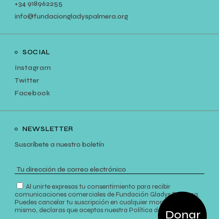
+34
918962255
info@fundaciongladyspalmera.org
SOCIAL
Instagram
Twitter
Facebook
NEWSLETTER
Suscríbete a nuestro boletín
Al unirte expresas tu consentimiento para recibir
comunicaciones comerciales de Fundación Gladys Palmera.
Puedes cancelar tu suscripción en cualquier momento. Así
mismo, declaras que aceptas nuestra
Política de Privacidad
.
Donar